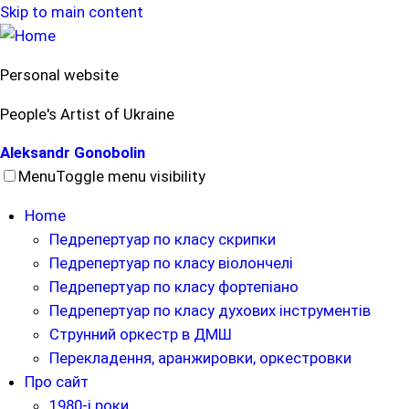
Skip to main content
Personal website
People's Artist of Ukraine
Aleksandr Gonobolin
Menu
Toggle menu visibility
Home
Педрепертуар по класу скрипки
Педрепертуар по класу віолончелі
Педрепертуар по класу фортепіано
Педрепертуар по класу духових інструментів
Струнний оркестр в ДМШ
Перекладення, аранжировки, оркестровки
Про сайт
1980-і роки