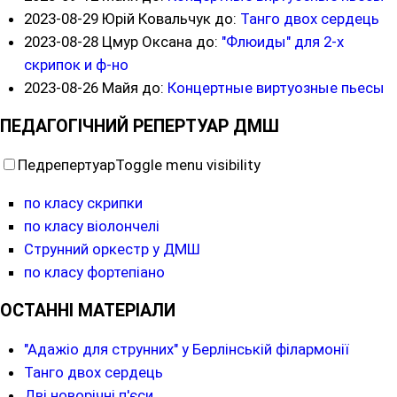
2023-08-29
Юрій Ковальчук до:
Танго двох сердець
2023-08-28
Цмур Оксана до:
"Флюиды" для 2-х
скрипок и ф-но
2023-08-26
Майя до:
Концертные виртуозные пьесы
ПЕДАГОГІЧНИЙ РЕПЕРТУАР ДМШ
Педрепертуар
Toggle menu visibility
по класу скрипки
по класу віолончелі
Струнний оркестр у ДМШ
по класу фортепіано
ОСТАННІ МАТЕРІАЛИ
"Адажіо для струнних" у Берлінській філармонії
Танго двох сердець
Дві новорічні п'єси