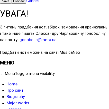
Cancel
УВАГА!
З питань придбання нот, збірок, замовлення аранжувань
і таке інше пишіть Олександру Чарльзовичу Гоноболіну
на пошту:
gonobolin@meta.ua
Придбати ноти можна на сайті MusicaNeo
МЕНЮ
Menu
Toggle menu visibility
Home
Про сайт
Biography
Major works