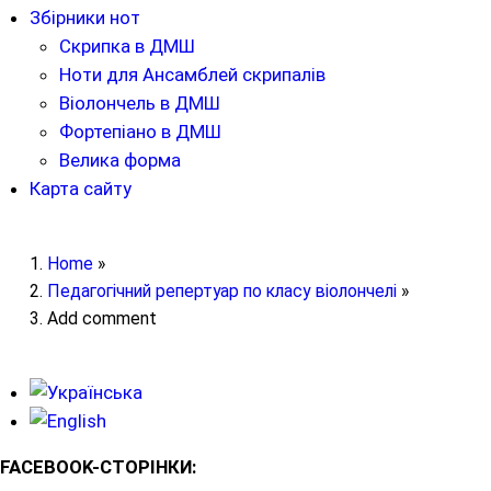
Збірники нот
Скрипка в ДМШ
Ноти для Ансамблей скрипалів
Віолончель в ДМШ
Фортепіано в ДМШ
Велика форма
Карта сайту
Home
»
Педагогічний репертуар по класу віолончелі
»
Add comment
FACEBOOK-СТОРІНКИ: