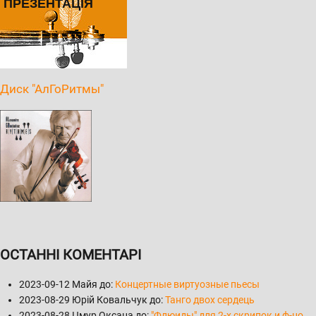
ПРЕЗЕНТАЦІЯ
Диск "АлГоРитмы"
ОСТАННІ КОМЕНТАРІ
2023-09-12
Майя до:
Концертные виртуозные пьесы
2023-08-29
Юрій Ковальчук до:
Танго двох сердець
2023-08-28
Цмур Оксана до:
"Флюиды" для 2-х скрипок и ф-но