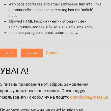
Web page addresses and email addresses turn into links
automatically, unless the parent tag has the 'nolink'
class.
Allowed HTML tags: <a> <em> <strong> <cite>
<blockquote> <code> <ul> <ol> <li> <dl> <dt> <dd>
Lines and paragraphs break automatically.
Cancel
УВАГА!
З питань придбання нот, збірок, замовлення
аранжувань і таке інше пишіть Олександру
Чарльзовичу Гоноболіну на пошту:
gonobolin@meta.ua
Придбати ноти можна на сайті MusicaNeo