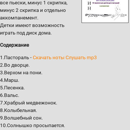
все пьески, минус 1 скрипка,
минус 2 скрипка и отдельно
аккомпанемент.
Детки имеют возможность
играть под диск дома.
Содержание
1.Пастораль -
Скачать ноты
Слушать mp3
2.Во дворце.
3.Верхом на пони.
4.Марш.
5.Песенка.
6.Вальс.
7.Храбрый медвежонок.
8.Колыбельная.
9.Волшебный сон.
10.Солнышко просыпается.