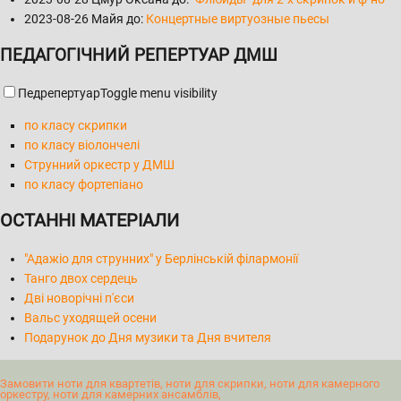
2023-08-26
Майя до:
Концертные виртуозные пьесы
ПЕДАГОГІЧНИЙ РЕПЕРТУАР ДМШ
Педрепертуар
Toggle menu visibility
по класу скрипки
по класу віолончелі
Струнний оркестр у ДМШ
по класу фортепіано
ОСТАННІ МАТЕРІАЛИ
"Адажіо для струнних" у Берлінській філармонії
Танго двох сердець
Дві новорічні п'єси
Вальс уходящей осени
Подарунок до Дня музики та Дня вчителя
Замовити ноти для квартетів, ноти для скрипки, ноти для камерного
оркестру, ноти для камерних ансамблів,