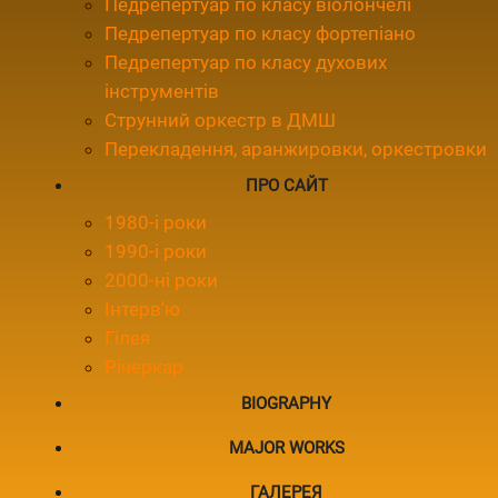
Педрепертуар по класу віолончелі
Педрепертуар по класу фортепіано
Педрепертуар по класу духових
інструментів
Струнний оркестр в ДМШ
Перекладення, аранжировки, оркестровки
ПРО САЙТ
1980-і роки
1990-і роки
2000-ні роки
Інтерв'ю
Гілея
Річеркар
BIOGRAPHY
MAJOR WORKS
ГАЛЕРЕЯ