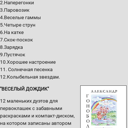
2.Наперегонки
3.Паровозик
4.Веселые гаммы
5.Четыре струн
6.На катке
7.Скок-поскок
8.Зарядка
9.Пустячок
10.Хорошее настроение
11. Солнечная песенка
12.Колыбельная звездам.
"ВЕСЕЛЫЙ ДОЖДИК"
12 маленьких дуэтов для
первоклашек с забавными
раскрасками и компакт-диском,
на котором записаны автором