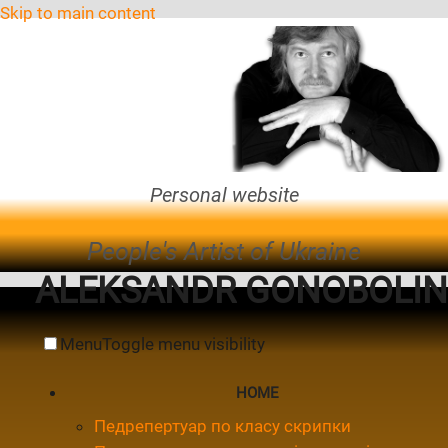
Skip to main content
Personal website
People's Artist of Ukraine
ALEKSANDR GONOBOLIN
Menu
Toggle menu visibility
HOME
Педрепертуар по класу скрипки