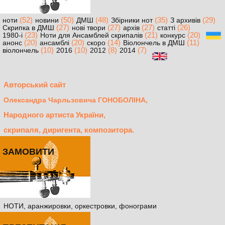
(52)
(50)
(48)
(35)
(29)
ноти
новини
ДМШ
Збірники нот
З архивів
(27)
(27)
(27)
(26)
Скрипка в ДМШ
нові твори
архів
статті
(23)
(21)
(20)
1980-і
Ноти для Ансамблей скрипалів
конкурс
(20)
(20)
(14)
(11)
анонс
ансамблі
скоро
Віолончель в ДМШ
(10)
(10)
(8)
(7)
віолончель
2016
2012
2014
Авторський сайт
,
Олександра Чарльзовича ГОНОБОЛІНА
Народного артиста України,
скрипаля, диригента, композитора.
ЗАМОВИТИ
НОТИ, аранжировки, оркестровки, фонограми