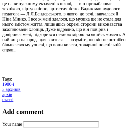
це на випускному екзамені в школі, — він приваблював
технікою, віртуозністю, артистичністю. Вадик мав чудового
педагога — Л.Л.Бендерського, в якого, до речі, навчалася й
Ніна Минко. І все ж мені здалося, що музика ще не стала для
нього змістом життя, лише якісь окремі сторони виконавства
захоплювали хлопця. Дуже відрадно, що він повірив і
довірився мені, підкорився певною мірою на якийсь момент. А
найвища нагорода для вчителя — розуміти, що він не потрібен
більше своєму учневі, що вони колеги, товариші по спільній
справі.
Tags:
1980-і
З архивів
архів
статті
Add comment
Your name