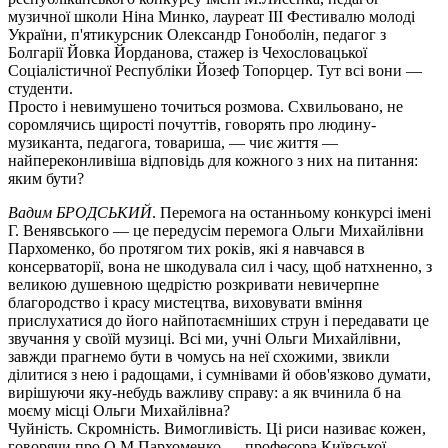
музичної школи Ніна Минко, лауреат III Фестивалю молоді
України, п'ятикурсник Олександр Гоноболін, педагог з
Болгарії Йовка Йорданова, стажер із Чехословацької
Соціалістичної Республіки Йозеф Топорцер. Тут всі вони —
студенти.
Просто і невимушено точиться розмова. Схвильовано, не
соромлячись щирості почуттів, говорять про людину-
музиканта, педагога, товариша, — чиє життя —
найпереконливіша відповідь для кожного з них на питання:
яким бути?
Вадим БРОДСЬКИЙ
. Перемога на останньому конкурсі імені
Г. Венявського — це передусім перемога Ольги Михайлівни
Пархоменко, бо протягом тих років, які я навчався в
консерваторії, вона не шкодувала сил і часу, щоб натхненно, з
великою душевною щедрістю розкривати невичерпне
благородство і красу мистецтва, виховувати вміння
прислухатися до його найпотаємніших струн і передавати це
звучання у своїй музиці. Всі ми, учні Ольги Михайлівни,
завжди прагнемо бути в чомусь на неї схожими, звикли
ділитися з нею і радощами, і сумнівами й обов'язково думати,
вирішуючи яку-небудь важливу справу: а як вчинила б на
моєму місці Ольги Михайлівна?
Чуйність. Скромність. Вимогливість. Ці риси називає кожен,
говорячи про О.М.Пархоменко — професора Київської