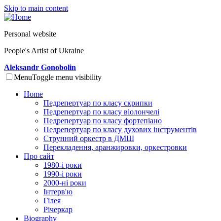
Skip to main content
Personal website
People's Artist of Ukraine
Aleksandr Gonobolin
Menu
Toggle menu visibility
Home
Педрепертуар по класу скрипки
Педрепертуар по класу віолончелі
Педрепертуар по класу фортепіано
Педрепертуар по класу духових інструментів
Струнний оркестр в ДМШ
Перекладення, аранжировки, оркестровки
Про сайт
1980-і роки
1990-і роки
2000-ні роки
Інтерв'ю
Гілея
Річеркар
Biography