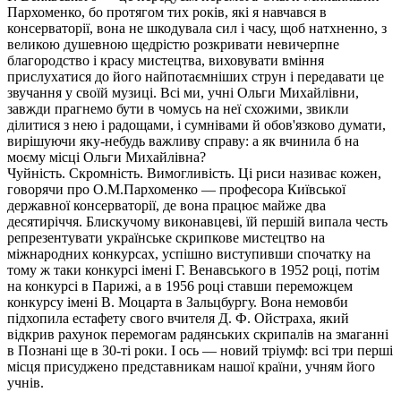
Пархоменко, бо протягом тих років, які я навчався в
консерваторії, вона не шкодувала сил і часу, щоб натхненно, з
великою душевною щедрістю розкривати невичерпне
благородство і красу мистецтва, виховувати вміння
прислухатися до його найпотаємніших струн і передавати це
звучання у своїй музиці. Всі ми, учні Ольги Михайлівни,
завжди прагнемо бути в чомусь на неї схожими, звикли
ділитися з нею і радощами, і сумнівами й обов'язково думати,
вирішуючи яку-небудь важливу справу: а як вчинила б на
моєму місці Ольги Михайлівна?
Чуйність. Скромність. Вимогливість. Ці риси називає кожен,
говорячи про О.М.Пархоменко — професора Київської
державної консерваторії, де вона працює майже два
десятиріччя. Блискучому виконавцеві, їй першій випала честь
репрезентувати українське скрипкове мистецтво на
міжнародних конкурсах, успішно виступивши спочатку на
тому ж таки конкурсі імені Г. Венавського в 1952 році, потім
на конкурсі в Парижі, а в 1956 році ставши переможцем
конкурсу імені В. Моцарта в Зальцбургу. Вона немовби
підхопила естафету свого вчителя Д. Ф. Ойстраха, який
відкрив рахунок перемогам радянських скрипалів на змаганні
в Познані ще в 30-ті роки. І ось — новий тріумф: всі три перші
місця присуджено представникам нашої країни, учням його
учнів.