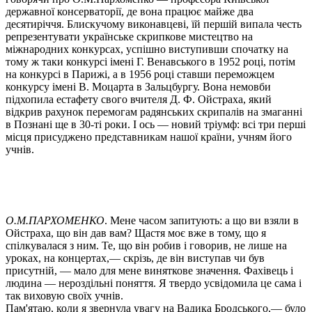
державної консерваторії, де вона працює майже два
десятиріччя. Блискучому виконавцеві, їй першій випала честь
репрезентувати українське скрипкове мистецтво на
міжнародних конкурсах, успішно виступивши спочатку на
тому ж таки конкурсі імені Г. Венавського в 1952 році, потім
на конкурсі в Парижі, а в 1956 році ставши переможцем
конкурсу імені В. Моцарта в Зальцбургу. Вона немовби
підхопила естафету свого вчителя Д. Ф. Ойстраха, який
відкрив рахунок перемогам радянських скрипалів на змаганні
в Познані ще в 30-ті роки. І ось — новий тріумф: всі три перші
місця присуджено представникам нашої країни, учням його
учнів.
О.М.ПАРХОМЕНКО
. Мене часом запитують: а що ви взяли в
Ойстраха, що він дав вам? Щастя моє вже в тому, що я
спілкувалася з ним. Те, що він робив і говорив, не лише на
уроках, на концертах,— скрізь, де він виступав чи був
присутній, — мало для мене виняткове значення. Фахівець і
людина — нероздільні поняття. Я твердо усвідомила це сама і
так виховую своїх учнів.
Пам'ятаю, коли я звернула увагу на Вадика Бродського,— було