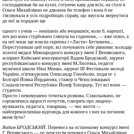
господарював би на кухні, готуючи каву для всіх; на столі в
Ольги Михайлівни не дзвонив би телефон і вона б не
з'ясовувала в усіх подробицях справу, що змусила звернутися
до неї за порадою ще
одного з учнів — нинішніх або вчорашніх; коли б, нарешті,
хоч раз вона стурбовано глянула на годинник, — вже пізно, а
на неї чекає ще власна скрипка і «Листи» Бетховена...
Переступивши цей поріг, всі почувають себе рівними: володар
золотої медалі Міжнародного конкурсу імені Г.Венявського,
аспірант Київської консерваторії Вадим Бродський, лауреат
республіканського конкурсу імені М.Лисенка, педагог
музичної школи Ніна Минко, лауреат III Фестивалю молоді
України, п'ятикурсник Олександр Гоноболін, педагог з
Болгарії Йовка Йорданова, стажер із Чехословацької
Соціалістичної Республіки Йозеф Топорцер. Тут всі вони —
студенти.
Просто і невимушено точиться розмова. Схвильовано, не
соромлячись щирості почуттів, говорять про людину-
музиканта, педагога, товариша, — чиє життя —
найпереконливіша відповідь для кожного з них на питання:
яким бути?
Вадим БРОДСЬКИЙ
. Перемога на останньому конкурсі імені
Г. Венявського — це передусім перемога Ольги Михайлівни