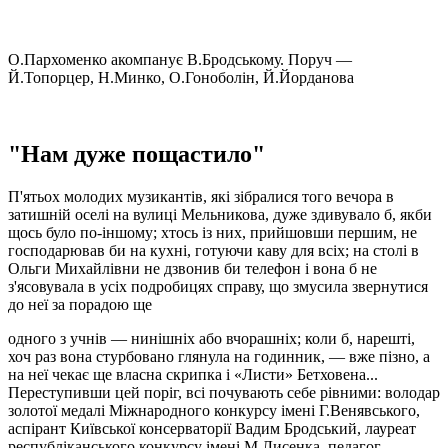
О.Пархоменко акомпанує В.Бродському. Поруч —
Й.Топорцер, Н.Минко, О.Гоноболін, Й.Йорданова
"Нам дуже пощастило"
П'ятьох молодих музикантів, які зібралися того вечора в
затишній оселі на вулиці Мельникова, дуже здивувало б, якби
щось було по-іншому; хтось із них, прийшовши першим, не
господарював би на кухні, готуючи каву для всіх; на столі в
Ольги Михайлівни не дзвонив би телефон і вона б не
з'ясовувала в усіх подробицях справу, що змусила звернутися
до неї за порадою ще
одного з учнів — нинішніх або вчорашніх; коли б, нарешті,
хоч раз вона стурбовано глянула на годинник, — вже пізно, а
на неї чекає ще власна скрипка і «Листи» Бетховена...
Переступивши цей поріг, всі почувають себе рівними: володар
золотої медалі Міжнародного конкурсу імені Г.Венявського,
аспірант Київської консерваторії Вадим Бродський, лауреат
республіканського конкурсу імені М.Лисенка, педагог