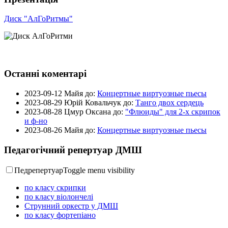
Диск "АлГоРитмы"
Останні коментарі
2023-09-12
Майя до:
Концертные виртуозные пьесы
2023-08-29
Юрій Ковальчук до:
Танго двох сердець
2023-08-28
Цмур Оксана до:
"Флюиды" для 2-х скрипок
и ф-но
2023-08-26
Майя до:
Концертные виртуозные пьесы
Педагогічний репертуар ДМШ
Педрепертуар
Toggle menu visibility
по класу скрипки
по класу віолончелі
Струнний оркестр у ДМШ
по класу фортепіано