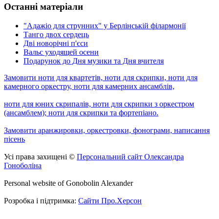
Останні матеріали
"Адажіо для струнних" у Берлінській філармонії
Танго двох сердець
Дві новорічні п'єси
Вальс уходящей осени
Подарунок до Дня музики та Дня вчителя
Замовити ноти для квартетів, ноти для скрипки, ноти для
камерного оркестру, ноти для камерних ансамблів,
ноти для юних скрипалів, ноти для скрипки з оркестром
(ансамблем); ноти для скрипки та фортепіано.
Замовити аранжировки, оркестровки, фонограми, написання
пісень
Усі права захищені ©
Персональний сайт Олександра
Гоноболіна
Personal website of Gonobolin Alexander
Розробка і підтримка:
Сайти Про.Херсон