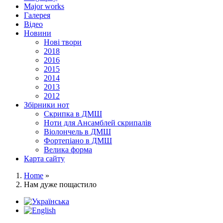
Major works
Галерея
Відео
Новини
Нові твори
2018
2016
2015
2014
2013
2012
Збірники нот
Скрипка в ДМШ
Ноти для Ансамблей скрипалів
Віолончель в ДМШ
Фортепіано в ДМШ
Велика форма
Карта сайту
Home
»
Нам дуже пощастило