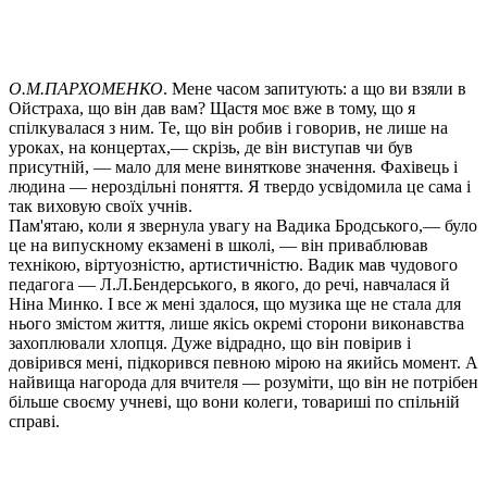
О.М.ПАРХОМЕНКО
. Мене часом запитують: а що ви взяли в
Ойстраха, що він дав вам? Щастя моє вже в тому, що я
спілкувалася з ним. Те, що він робив і говорив, не лише на
уроках, на концертах,— скрізь, де він виступав чи був
присутній, — мало для мене виняткове значення. Фахівець і
людина — нероздільні поняття. Я твердо усвідомила це сама і
так виховую своїх учнів.
Пам'ятаю, коли я звернула увагу на Вадика Бродського,— було
це на випускному екзамені в школі, — він приваблював
технікою, віртуозністю, артистичністю. Вадик мав чудового
педагога — Л.Л.Бендерського, в якого, до речі, навчалася й
Ніна Минко. І все ж мені здалося, що музика ще не стала для
нього змістом життя, лише якісь окремі сторони виконавства
захоплювали хлопця. Дуже відрадно, що він повірив і
довірився мені, підкорився певною мірою на якийсь момент. А
найвища нагорода для вчителя — розуміти, що він не потрібен
більше своєму учневі, що вони колеги, товариші по спільній
справі.