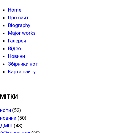
Home
Про сайт
Biography
Major works
Галерея
Відео
Новини
Збірники нот
Карта сайту
МІТКИ
ноти
(52)
новини
(50)
ДМШ
(48)