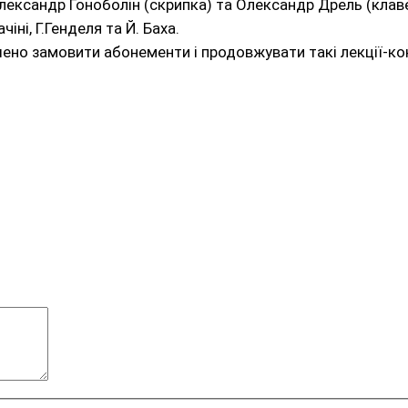
лександр Гоноболін (скрипка) та Олександр Дрель (клав
іні, Г.Генделя та Й. Баха.
шено замовити абонементи і продовжувати такі лекції-ко