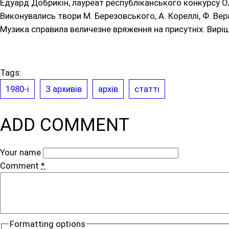
Едуард Добрикін, лауреат республіканського конкурсу О
Виконувались твори М. Березовського, А. Кореллі, Ф. Верач
Музика справила величезне вряження на присутніх. Вирі
Tags:
1980-і
З архивів
архів
статті
ADD COMMENT
Your name
Comment
*
Formatting options