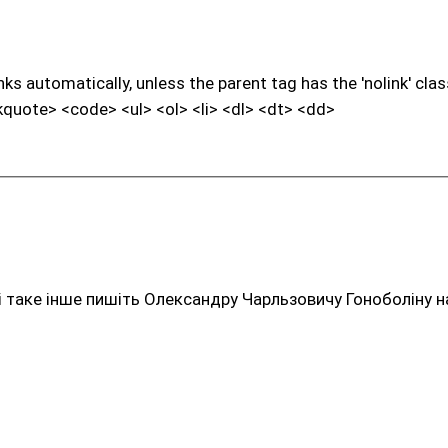
s automatically, unless the parent tag has the 'nolink' clas
quote> <code> <ul> <ol> <li> <dl> <dt> <dd>
 і таке інше пишіть Олександру Чарльзовичу Гоноболіну 