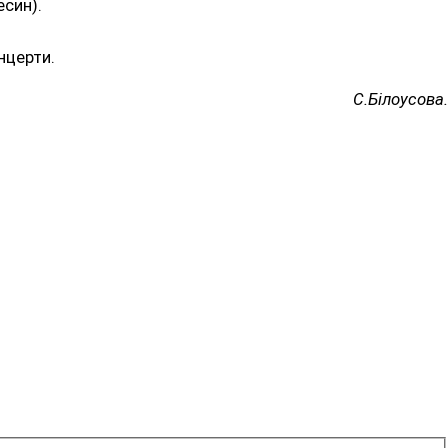
есин).
нцерти.
С.Білоусова.