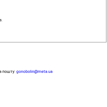
s.
на пошту:
gonobolin@meta.ua