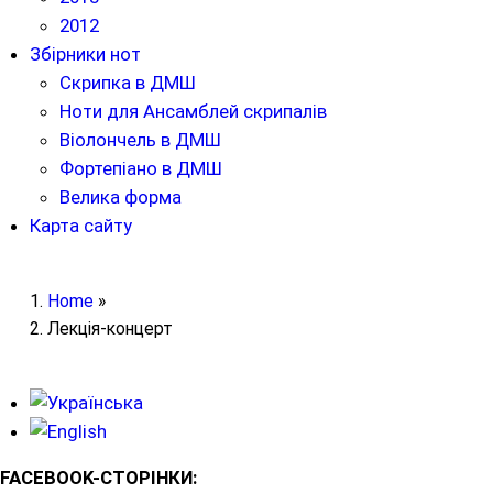
2012
Збірники нот
Скрипка в ДМШ
Ноти для Ансамблей скрипалів
Віолончель в ДМШ
Фортепіано в ДМШ
Велика форма
Карта сайту
Home
»
Лекція-концерт
FACEBOOK-СТОРІНКИ: