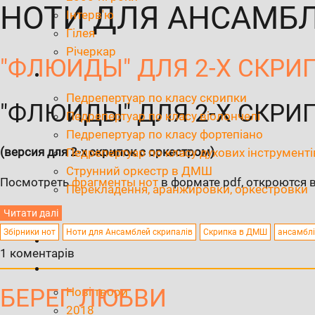
НОТИ ДЛЯ АНСАМБЛ
Інтерв'ю
Гілея
Річеркар
"ФЛЮИДЫ" ДЛЯ 2-Х СКРИП
Педрепертуар по класу скрипки
"ФЛЮИДЫ" ДЛЯ 2-Х СКРИП
Педрепертуар по класу віолончелі
Педрепертуар по класу фортепіано
(версия для 2-х скрипок с оркестром)
Педрепертуар по класу духових інструменті
Струнний оркестр в ДМШ
Посмотреть
фрагменты нот
в формате pdf, откроются 
Перекладення, аранжировки, оркестровки
Читати далі
Збірники нот
Ноти для Ансамблей скрипалів
Скрипка в ДМШ
ансамблі
1 коментарів
БЕРЕГ ЛЮБВИ
Нові твори
2018