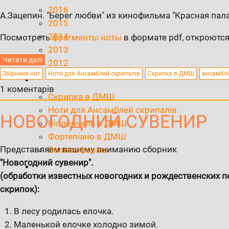
2016
А.Зацепин. "Берег любви" из кинофильма "Красная пал
2015
2014
Посмотреть
фрагменты ноты
в формате pdf, откроются
2013
Читати далі
2012
Збірники нот
Ноти для Ансамблей скрипалів
Скрипка в ДМШ
ансамблі
1 коментарів
Скрипка в ДМШ
Ноти для Ансамблей скрипалів
НОВОГОДНИЙ СУВЕНИР
Віолончель в ДМШ
Фортепіано в ДМШ
Представляем вашему вниманию сборник
Велика форма
"Новогодний сувенир".
(обработки известных новогодних и рождественских п
скрипок):
В лесу родилась елочка.
Маленькой елочке холодно зимой.