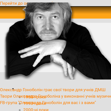
Перейти до основного вмісту
Олександр Гоноболін грає свої твори для учнів ДМШ
Твори Олександра Гоноболіна у виконанні учнів музичн
1980-і роки
FB-група "Олександр Гоноболін для вас і з вами"
1990-і роки
2000-ні роки