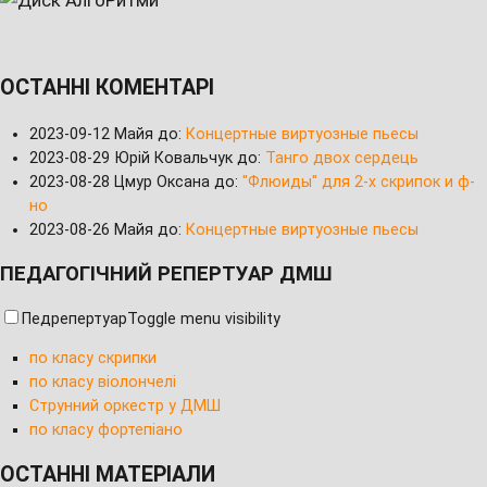
ОСТАННІ КОМЕНТАРІ
2023-09-12
Майя до:
Концертные виртуозные пьесы
2023-08-29
Юрій Ковальчук до:
Танго двох сердець
2023-08-28
Цмур Оксана до:
"Флюиды" для 2-х скрипок и ф-
но
2023-08-26
Майя до:
Концертные виртуозные пьесы
ПЕДАГОГІЧНИЙ РЕПЕРТУАР ДМШ
Педрепертуар
Toggle menu visibility
по класу скрипки
по класу віолончелі
Струнний оркестр у ДМШ
по класу фортепіано
ОСТАННІ МАТЕРІАЛИ