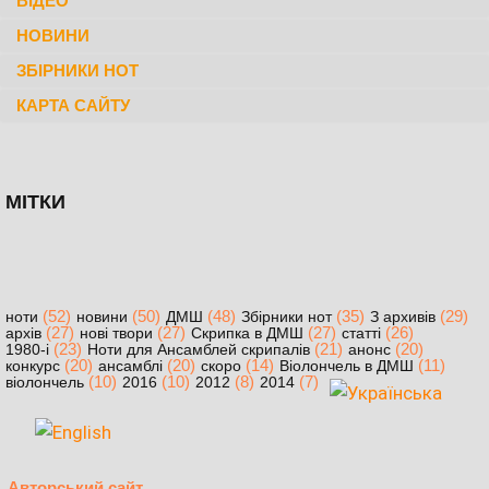
ВІДЕО
НОВИНИ
ЗБІРНИКИ НОТ
КАРТА САЙТУ
МІТКИ
(52)
(50)
(48)
(35)
(29)
ноти
новини
ДМШ
Збірники нот
З архивів
(27)
(27)
(27)
(26)
архів
нові твори
Скрипка в ДМШ
статті
(23)
(21)
(20)
1980-і
Ноти для Ансамблей скрипалів
анонс
(20)
(20)
(14)
(11)
конкурс
ансамблі
скоро
Віолончель в ДМШ
(10)
(10)
(8)
(7)
віолончель
2016
2012
2014
Авторський сайт