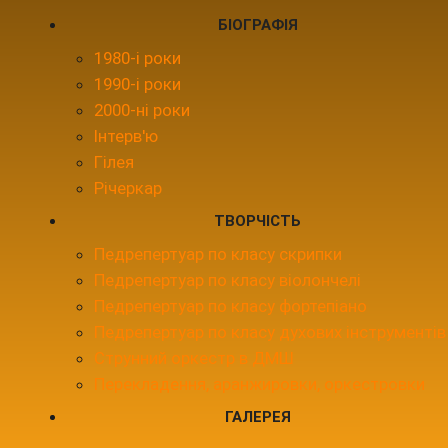
БІОГРАФІЯ
1980-і роки
1990-і роки
2000-ні роки
Інтерв'ю
Гілея
Річеркар
ТВОРЧІСТЬ
Педрепертуар по класу скрипки
Педрепертуар по класу віолончелі
Педрепертуар по класу фортепіано
Педрепертуар по класу духових інструментів
Струнний оркестр в ДМШ
Перекладення, аранжировки, оркестровки
ГАЛЕРЕЯ