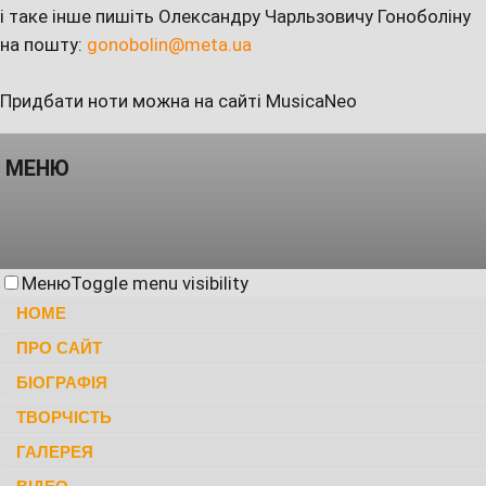
і таке інше пишіть Олександру Чарльзовичу Гоноболіну
на пошту:
gonobolin@meta.ua
Придбати ноти можна на сайті MusicaNeo
МЕНЮ
Меню
Toggle menu visibility
HOME
ПРО САЙТ
БІОГРАФІЯ
ТВОРЧІСТЬ
ГАЛЕРЕЯ