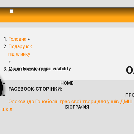
Головна
»
Подарунок
під ялинку
»
О
Меню
Toggle menu visibility
Додати коментар
HOME
FACEBOOK-СТОРІНКИ:
ПР
Олександр Гоноболін грає свої твори для учнів ДМШ
БІОГРАФІЯ
 шкіл