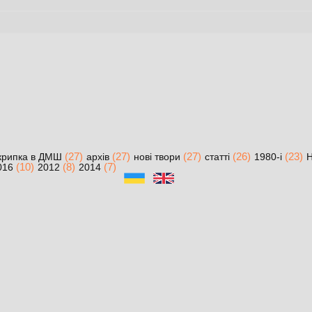
(27)
(27)
(27)
(26)
(23)
крипка в ДМШ
архів
нові твори
статті
1980-і
Н
(10)
(8)
(7)
016
2012
2014