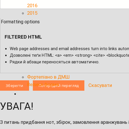
2016
2015
2014
Formatting options
2013
2012
FILTERED HTML
Web page addresses and email addresses turn into links automat
Скрипка в ДМШ
Дозволені теґи HTML: <a> <em> <strong> <cite> <blockquote>
Ноти для Ансамблей скрипалів
Рядки й абзаци переносяться автоматично.
Віолончель в ДМШ
Фортепіано в ДМШ
Велика форма
Скасувати
УВАГА!
З питань придбання нот, збірок, замовлення аранжувань