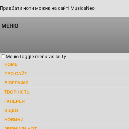
Придбати ноти можна на сайті MusicaNeo
МЕНЮ
Меню
Toggle menu visibility
HOME
ПРО САЙТ
БІОГРАФІЯ
ТВОРЧІСТЬ
ГАЛЕРЕЯ
ВІДЕО
НОВИНИ
ЗБІРНИКИ НОТ