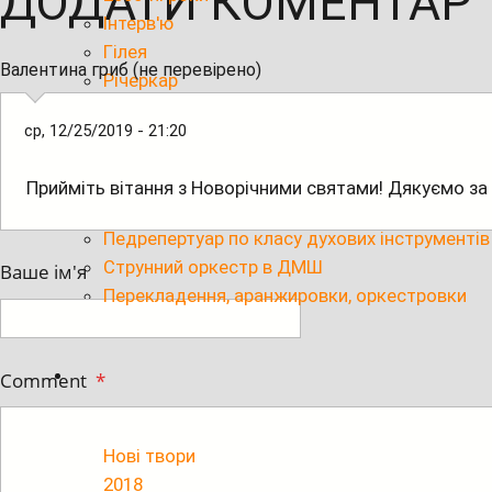
ДОДАТИ КОМЕНТАР
Інтерв'ю
Гілея
Валентина гриб (не перевірено)
Річеркар
ср, 12/25/2019 - 21:20
Педрепертуар по класу скрипки
Педрепертуар по класу віолончелі
Прийміть вітання з Новорічними святами! Дякуємо за 
Педрепертуар по класу фортепіано
Педрепертуар по класу духових інструментів
Струнний оркестр в ДМШ
Ваше ім'я
Перекладення, аранжировки, оркестровки
Comment
*
Нові твори
2018