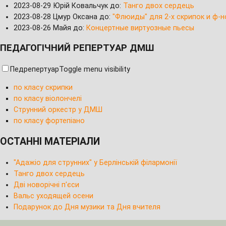
2023-08-29
Юрій Ковальчук до:
Танго двох сердець
2023-08-28
Цмур Оксана до:
"Флюиды" для 2-х скрипок и ф-н
2023-08-26
Майя до:
Концертные виртуозные пьесы
ПЕДАГОГІЧНИЙ РЕПЕРТУАР ДМШ
Педрепертуар
Toggle menu visibility
по класу скрипки
по класу віолончелі
Струнний оркестр у ДМШ
по класу фортепіано
ОСТАННІ МАТЕРІАЛИ
"Адажіо для струнних" у Берлінській філармонії
Танго двох сердець
Дві новорічні п'єси
Вальс уходящей осени
Подарунок до Дня музики та Дня вчителя