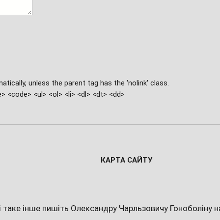
ЗБІРНИКИ НОТ
ically, unless the parent tag has the 'nolink' class.
 <code> <ul> <ol> <li> <dl> <dt> <dd>
КАРТА САЙТУ
 і таке інше пишіть Олександру Чарльзовичу Гоноболіну 