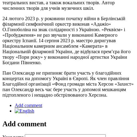
театральних вистав, а також вокальних творів. Автор
численних творів для учнів музичних шкіл.
24 лютого 2023 р. у роковини початку війни в Берлінській
філармонії симфонічний оркестр виконав «Адажіо»
О.Гоноболіна на знак солідарності з Україною. «Реквієм» і
«Пробудження» не раз звучали у виконанні Камерного
оркестру Іспанії. 14 серпня 2023 р. маестро диригував
Національним камерним ансамблем «Камерата» в
Національній філармонії України, де відбулася прем’єра його
твору «Пори року» у виконанні народної артистки України
Богдани Півненко.
Пан Олександр не припиняє брати участь у благодійних
концертах на допомогу Україні в Європі. Як член правління
Благодійної організації «Фонд громади міста Херсон «Захист»
пан Олександр весь час бере участь у допомозі мешканцям
підтопленого і нещадно обстрілюваного Херсона.
Add comment
Add comment