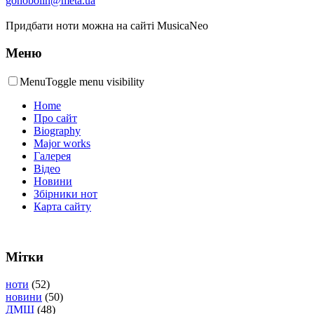
gonobolin@meta.ua
Придбати ноти можна на сайті MusicaNeo
Меню
Menu
Toggle menu visibility
Home
Про сайт
Biography
Major works
Галерея
Відео
Новини
Збірники нот
Карта сайту
Мітки
ноти
(52)
новини
(50)
ДМШ
(48)