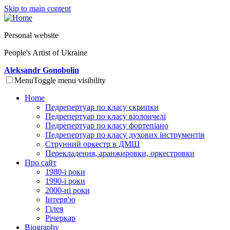
Skip to main content
Personal website
People's Artist of Ukraine
Aleksandr Gonobolin
Menu
Toggle menu visibility
Home
Педрепертуар по класу скрипки
Педрепертуар по класу віолончелі
Педрепертуар по класу фортепіано
Педрепертуар по класу духових інструментів
Струнний оркестр в ДМШ
Перекладення, аранжировки, оркестровки
Про сайт
1980-і роки
1990-і роки
2000-ні роки
Інтерв'ю
Гілея
Річеркар
Biography