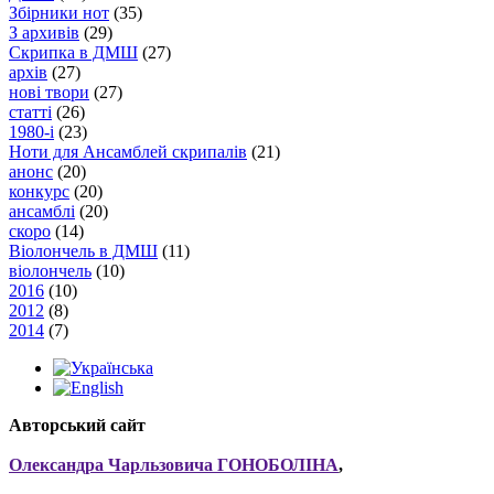
Збірники нот
(35)
З архивів
(29)
Скрипка в ДМШ
(27)
архів
(27)
нові твори
(27)
статті
(26)
1980-і
(23)
Ноти для Ансамблей скрипалів
(21)
анонс
(20)
конкурс
(20)
ансамблі
(20)
скоро
(14)
Віолончель в ДМШ
(11)
віолончель
(10)
2016
(10)
2012
(8)
2014
(7)
Авторський сайт
Олександра Чарльзовича ГОНОБОЛІНА
,