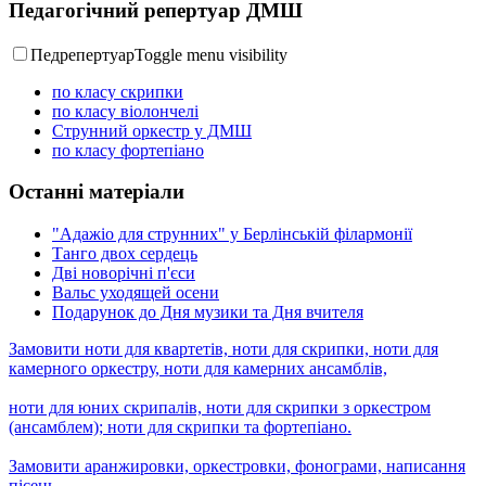
Педагогічний репертуар ДМШ
Педрепертуар
Toggle menu visibility
по класу скрипки
по класу віолончелі
Струнний оркестр у ДМШ
по класу фортепіано
Останні матеріали
"Адажіо для струнних" у Берлінській філармонії
Танго двох сердець
Дві новорічні п'єси
Вальс уходящей осени
Подарунок до Дня музики та Дня вчителя
Замовити ноти для квартетів, ноти для скрипки, ноти для
камерного оркестру, ноти для камерних ансамблів,
ноти для юних скрипалів, ноти для скрипки з оркестром
(ансамблем); ноти для скрипки та фортепіано.
Замовити аранжировки, оркестровки, фонограми, написання
пісень