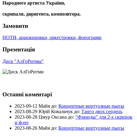
Народного артиста України,
скрипаля, диригента, композитора.
Замовити
НОТИ, аранжировки, оркестровки, фонограми
Презентація
Диск "АлГоРитмы"
Останні коментарі
2023-09-12
Майя до:
Концертные виртуозные пьесы
2023-08-29
Юрій Ковальчук до:
Танго двох сердець
2023-08-28
Цмур Оксана до:
"Флюиды" для 2-х скрипок
и ф-но
2023-08-26
Майя до:
Концертные виртуозные пьесы