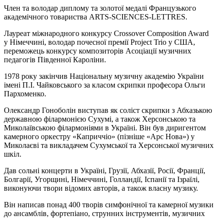
Член та володар диплому та золотої медалі Французького
академічного товариства ARTS-SCIENCES-LETTRES.
Лауреат міжнародного конкурсу Crossover Composition Award
у Німеччині, володар почесної премії Project Trio у США,
переможець конкурсу композиторів Асоціації музичних
педагогів Південної Кароліни.
1978 року закінчив Національну музичну академію України
імені П.І. Чайковського за класом скрипки професора Ольги
Пархоменко.
Олександр Гоноболін виступав як соліст скрипки з Абхазькою
державною філармонією Сухумі, а також Херсонською та
Миколаївською філармоніями в Україні. Він був диригентом
камерного оркестру «Каприччіо» (пізніше «Арс Нова») у
Миколаєві та викладачем Сухумської та Херсонської музичних
шкіл.
Дав сольні концерти в Україні, Грузії, Абхазії, Росії, Франції,
Болгарії, Угорщині, Німеччині, Голландії, Іспанії та Ізраїлі,
виконуючи твори відомих авторів, а також власну музику.
Він написав понад 400 творів симфонічної та камерної музики
до ансамблів, фортепіано, струнних інструментів, музичних